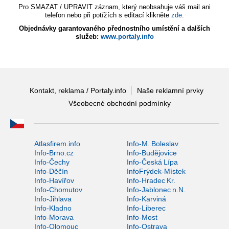
Pro SMAZAT / UPRAVIT záznam, který neobsahuje váš mail ani
telefon nebo při potížích s editací klikněte
zde
.
Objednávky garantovaného přednostního umístění a dalších
služeb:
www.portaly.info
Kontakt, reklama / Portaly.info
Naše reklamní prvky
Všeobecné obchodní podmínky
Atlasfirem.info
Info-M. Boleslav
Info-Brno.cz
Info-Budějovice
Info-Čechy
Info-Česká Lípa
Info-Děčín
InfoFrýdek-Místek
Info-Havířov
Info-Hradec Kr.
Info-Chomutov
Info-Jablonec n.N.
Info-Jihlava
Info-Karviná
Info-Kladno
Info-Liberec
Info-Morava
Info-Most
Info-Olomouc
Info-Ostrava