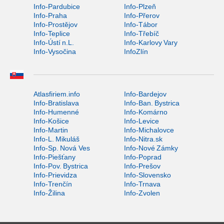
Info-Pardubice
Info-Plzeň
Info-Praha
Info-Přerov
Info-Prostějov
Info-Tábor
Info-Teplice
Info-Třebíč
Info-Ústí n.L.
Info-Karlovy Vary
Info-Vysočina
InfoZlín
Atlasfiriem.info
Info-Bardejov
Info-Bratislava
Info-Ban. Bystrica
Info-Humenné
Info-Komárno
Info-Košice
Info-Levice
Info-Martin
Info-Michalovce
Info-L. Mikuláš
Info-Nitra.sk
Info-Sp. Nová Ves
Info-Nové Zámky
Info-Piešťany
Info-Poprad
Info-Pov. Bystrica
Info-Prešov
Info-Prievidza
Info-Slovensko
Info-Trenčín
Info-Trnava
Info-Žilina
Info-Zvolen