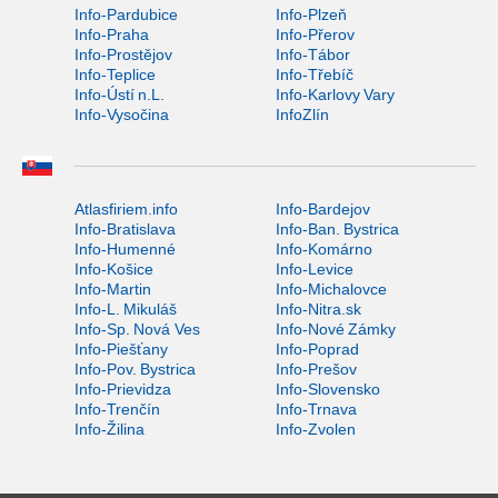
Info-Pardubice
Info-Plzeň
Info-Praha
Info-Přerov
Info-Prostějov
Info-Tábor
Info-Teplice
Info-Třebíč
Info-Ústí n.L.
Info-Karlovy Vary
Info-Vysočina
InfoZlín
Atlasfiriem.info
Info-Bardejov
Info-Bratislava
Info-Ban. Bystrica
Info-Humenné
Info-Komárno
Info-Košice
Info-Levice
Info-Martin
Info-Michalovce
Info-L. Mikuláš
Info-Nitra.sk
Info-Sp. Nová Ves
Info-Nové Zámky
Info-Piešťany
Info-Poprad
Info-Pov. Bystrica
Info-Prešov
Info-Prievidza
Info-Slovensko
Info-Trenčín
Info-Trnava
Info-Žilina
Info-Zvolen