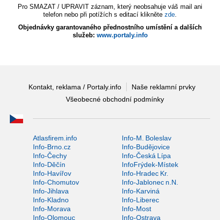
Pro SMAZAT / UPRAVIT záznam, který neobsahuje váš mail ani
telefon nebo při potížích s editací klikněte
zde
.
Objednávky garantovaného přednostního umístění a dalších
služeb:
www.portaly.info
Kontakt, reklama / Portaly.info
Naše reklamní prvky
Všeobecné obchodní podmínky
Atlasfirem.info
Info-M. Boleslav
Info-Brno.cz
Info-Budějovice
Info-Čechy
Info-Česká Lípa
Info-Děčín
InfoFrýdek-Místek
Info-Havířov
Info-Hradec Kr.
Info-Chomutov
Info-Jablonec n.N.
Info-Jihlava
Info-Karviná
Info-Kladno
Info-Liberec
Info-Morava
Info-Most
Info-Olomouc
Info-Ostrava