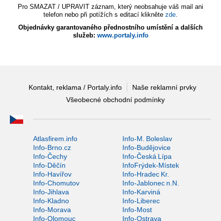
Pro SMAZAT / UPRAVIT záznam, který neobsahuje váš mail ani
telefon nebo při potížích s editací klikněte
zde
.
Objednávky garantovaného přednostního umístění a dalších
služeb:
www.portaly.info
Kontakt, reklama / Portaly.info
Naše reklamní prvky
Všeobecné obchodní podmínky
Atlasfirem.info
Info-M. Boleslav
Info-Brno.cz
Info-Budějovice
Info-Čechy
Info-Česká Lípa
Info-Děčín
InfoFrýdek-Místek
Info-Havířov
Info-Hradec Kr.
Info-Chomutov
Info-Jablonec n.N.
Info-Jihlava
Info-Karviná
Info-Kladno
Info-Liberec
Info-Morava
Info-Most
Info-Olomouc
Info-Ostrava