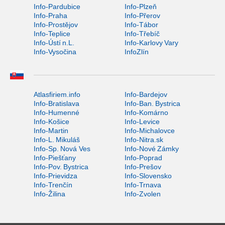
Info-Pardubice
Info-Plzeň
Info-Praha
Info-Přerov
Info-Prostějov
Info-Tábor
Info-Teplice
Info-Třebíč
Info-Ústí n.L.
Info-Karlovy Vary
Info-Vysočina
InfoZlín
Atlasfiriem.info
Info-Bardejov
Info-Bratislava
Info-Ban. Bystrica
Info-Humenné
Info-Komárno
Info-Košice
Info-Levice
Info-Martin
Info-Michalovce
Info-L. Mikuláš
Info-Nitra.sk
Info-Sp. Nová Ves
Info-Nové Zámky
Info-Piešťany
Info-Poprad
Info-Pov. Bystrica
Info-Prešov
Info-Prievidza
Info-Slovensko
Info-Trenčín
Info-Trnava
Info-Žilina
Info-Zvolen