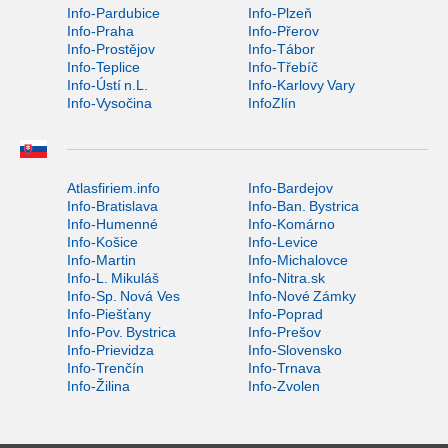
Info-Pardubice
Info-Plzeň
Info-Praha
Info-Přerov
Info-Prostějov
Info-Tábor
Info-Teplice
Info-Třebíč
Info-Ústí n.L.
Info-Karlovy Vary
Info-Vysočina
InfoZlín
Atlasfiriem.info
Info-Bardejov
Info-Bratislava
Info-Ban. Bystrica
Info-Humenné
Info-Komárno
Info-Košice
Info-Levice
Info-Martin
Info-Michalovce
Info-L. Mikuláš
Info-Nitra.sk
Info-Sp. Nová Ves
Info-Nové Zámky
Info-Piešťany
Info-Poprad
Info-Pov. Bystrica
Info-Prešov
Info-Prievidza
Info-Slovensko
Info-Trenčín
Info-Trnava
Info-Žilina
Info-Zvolen