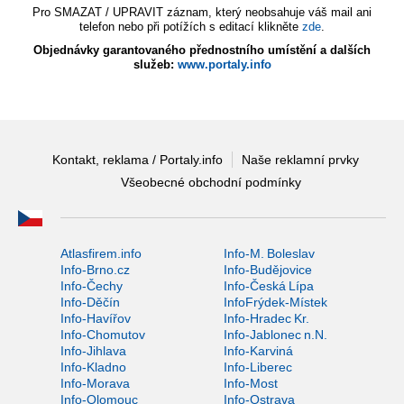
Pro SMAZAT / UPRAVIT záznam, který neobsahuje váš mail ani
telefon nebo při potížích s editací klikněte
zde
.
Objednávky garantovaného přednostního umístění a dalších
služeb:
www.portaly.info
Kontakt, reklama / Portaly.info
Naše reklamní prvky
Všeobecné obchodní podmínky
Atlasfirem.info
Info-M. Boleslav
Info-Brno.cz
Info-Budějovice
Info-Čechy
Info-Česká Lípa
Info-Děčín
InfoFrýdek-Místek
Info-Havířov
Info-Hradec Kr.
Info-Chomutov
Info-Jablonec n.N.
Info-Jihlava
Info-Karviná
Info-Kladno
Info-Liberec
Info-Morava
Info-Most
Info-Olomouc
Info-Ostrava