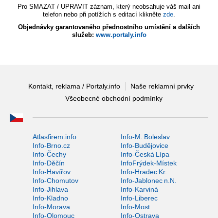
Pro SMAZAT / UPRAVIT záznam, který neobsahuje váš mail ani
telefon nebo při potížích s editací klikněte
zde
.
Objednávky garantovaného přednostního umístění a dalších
služeb:
www.portaly.info
Kontakt, reklama / Portaly.info
Naše reklamní prvky
Všeobecné obchodní podmínky
Atlasfirem.info
Info-M. Boleslav
Info-Brno.cz
Info-Budějovice
Info-Čechy
Info-Česká Lípa
Info-Děčín
InfoFrýdek-Místek
Info-Havířov
Info-Hradec Kr.
Info-Chomutov
Info-Jablonec n.N.
Info-Jihlava
Info-Karviná
Info-Kladno
Info-Liberec
Info-Morava
Info-Most
Info-Olomouc
Info-Ostrava