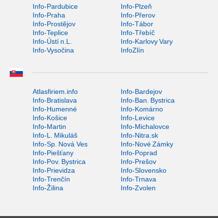
Info-Pardubice
Info-Plzeň
Info-Praha
Info-Přerov
Info-Prostějov
Info-Tábor
Info-Teplice
Info-Třebíč
Info-Ústí n.L.
Info-Karlovy Vary
Info-Vysočina
InfoZlín
Atlasfiriem.info
Info-Bardejov
Info-Bratislava
Info-Ban. Bystrica
Info-Humenné
Info-Komárno
Info-Košice
Info-Levice
Info-Martin
Info-Michalovce
Info-L. Mikuláš
Info-Nitra.sk
Info-Sp. Nová Ves
Info-Nové Zámky
Info-Piešťany
Info-Poprad
Info-Pov. Bystrica
Info-Prešov
Info-Prievidza
Info-Slovensko
Info-Trenčín
Info-Trnava
Info-Žilina
Info-Zvolen