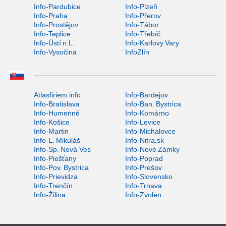
Info-Pardubice
Info-Plzeň
Info-Praha
Info-Přerov
Info-Prostějov
Info-Tábor
Info-Teplice
Info-Třebíč
Info-Ústí n.L.
Info-Karlovy Vary
Info-Vysočina
InfoZlín
Atlasfiriem.info
Info-Bardejov
Info-Bratislava
Info-Ban. Bystrica
Info-Humenné
Info-Komárno
Info-Košice
Info-Levice
Info-Martin
Info-Michalovce
Info-L. Mikuláš
Info-Nitra.sk
Info-Sp. Nová Ves
Info-Nové Zámky
Info-Piešťany
Info-Poprad
Info-Pov. Bystrica
Info-Prešov
Info-Prievidza
Info-Slovensko
Info-Trenčín
Info-Trnava
Info-Žilina
Info-Zvolen