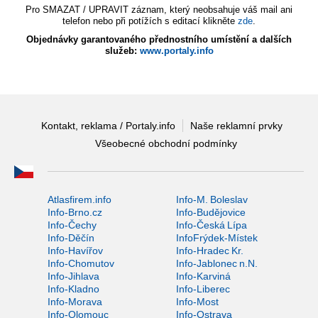
Pro SMAZAT / UPRAVIT záznam, který neobsahuje váš mail ani
telefon nebo při potížích s editací klikněte
zde
.
Objednávky garantovaného přednostního umístění a dalších
služeb:
www.portaly.info
Kontakt, reklama / Portaly.info
Naše reklamní prvky
Všeobecné obchodní podmínky
Atlasfirem.info
Info-M. Boleslav
Info-Brno.cz
Info-Budějovice
Info-Čechy
Info-Česká Lípa
Info-Děčín
InfoFrýdek-Místek
Info-Havířov
Info-Hradec Kr.
Info-Chomutov
Info-Jablonec n.N.
Info-Jihlava
Info-Karviná
Info-Kladno
Info-Liberec
Info-Morava
Info-Most
Info-Olomouc
Info-Ostrava