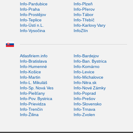
Info-Pardubice
Info-Plzeň
Info-Praha
Info-Přerov
Info-Prostějov
Info-Tábor
Info-Teplice
Info-Třebíč
Info-Ústí n.L.
Info-Karlovy Vary
Info-Vysočina
InfoZlín
Atlasfiriem.info
Info-Bardejov
Info-Bratislava
Info-Ban. Bystrica
Info-Humenné
Info-Komárno
Info-Košice
Info-Levice
Info-Martin
Info-Michalovce
Info-L. Mikuláš
Info-Nitra.sk
Info-Sp. Nová Ves
Info-Nové Zámky
Info-Piešťany
Info-Poprad
Info-Pov. Bystrica
Info-Prešov
Info-Prievidza
Info-Slovensko
Info-Trenčín
Info-Trnava
Info-Žilina
Info-Zvolen