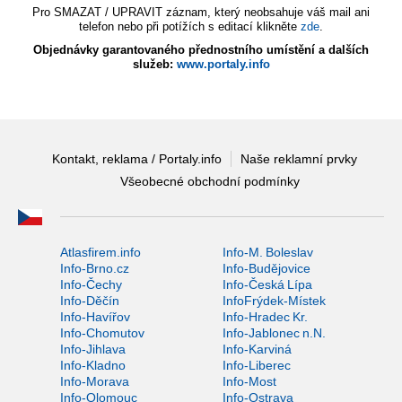
Pro SMAZAT / UPRAVIT záznam, který neobsahuje váš mail ani
telefon nebo při potížích s editací klikněte
zde
.
Objednávky garantovaného přednostního umístění a dalších
služeb:
www.portaly.info
Kontakt, reklama / Portaly.info
Naše reklamní prvky
Všeobecné obchodní podmínky
Atlasfirem.info
Info-M. Boleslav
Info-Brno.cz
Info-Budějovice
Info-Čechy
Info-Česká Lípa
Info-Děčín
InfoFrýdek-Místek
Info-Havířov
Info-Hradec Kr.
Info-Chomutov
Info-Jablonec n.N.
Info-Jihlava
Info-Karviná
Info-Kladno
Info-Liberec
Info-Morava
Info-Most
Info-Olomouc
Info-Ostrava