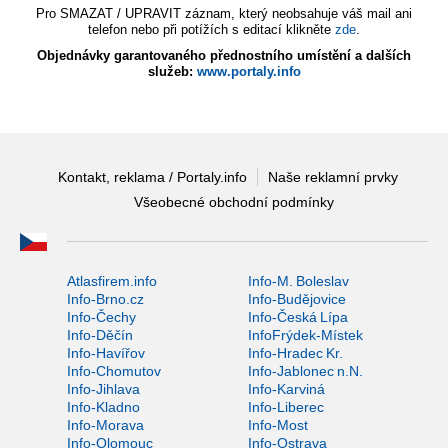
Pro SMAZAT / UPRAVIT záznam, který neobsahuje váš mail ani
telefon nebo při potížích s editací klikněte
zde
.
Objednávky garantovaného přednostního umístění a dalších
služeb:
www.portaly.info
Kontakt, reklama / Portaly.info
Naše reklamní prvky
Všeobecné obchodní podmínky
Atlasfirem.info
Info-M. Boleslav
Info-Brno.cz
Info-Budějovice
Info-Čechy
Info-Česká Lípa
Info-Děčín
InfoFrýdek-Místek
Info-Havířov
Info-Hradec Kr.
Info-Chomutov
Info-Jablonec n.N.
Info-Jihlava
Info-Karviná
Info-Kladno
Info-Liberec
Info-Morava
Info-Most
Info-Olomouc
Info-Ostrava