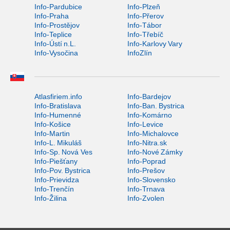
Info-Pardubice
Info-Plzeň
Info-Praha
Info-Přerov
Info-Prostějov
Info-Tábor
Info-Teplice
Info-Třebíč
Info-Ústí n.L.
Info-Karlovy Vary
Info-Vysočina
InfoZlín
Atlasfiriem.info
Info-Bardejov
Info-Bratislava
Info-Ban. Bystrica
Info-Humenné
Info-Komárno
Info-Košice
Info-Levice
Info-Martin
Info-Michalovce
Info-L. Mikuláš
Info-Nitra.sk
Info-Sp. Nová Ves
Info-Nové Zámky
Info-Piešťany
Info-Poprad
Info-Pov. Bystrica
Info-Prešov
Info-Prievidza
Info-Slovensko
Info-Trenčín
Info-Trnava
Info-Žilina
Info-Zvolen