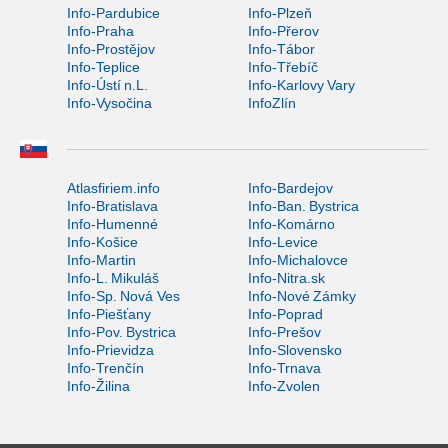
Info-Pardubice
Info-Plzeň
Info-Praha
Info-Přerov
Info-Prostějov
Info-Tábor
Info-Teplice
Info-Třebíč
Info-Ústí n.L.
Info-Karlovy Vary
Info-Vysočina
InfoZlín
Atlasfiriem.info
Info-Bardejov
Info-Bratislava
Info-Ban. Bystrica
Info-Humenné
Info-Komárno
Info-Košice
Info-Levice
Info-Martin
Info-Michalovce
Info-L. Mikuláš
Info-Nitra.sk
Info-Sp. Nová Ves
Info-Nové Zámky
Info-Piešťany
Info-Poprad
Info-Pov. Bystrica
Info-Prešov
Info-Prievidza
Info-Slovensko
Info-Trenčín
Info-Trnava
Info-Žilina
Info-Zvolen