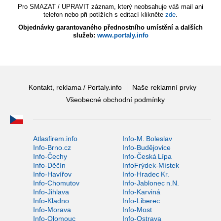
Pro SMAZAT / UPRAVIT záznam, který neobsahuje váš mail ani
telefon nebo při potížích s editací klikněte
zde
.
Objednávky garantovaného přednostního umístění a dalších
služeb:
www.portaly.info
Kontakt, reklama / Portaly.info
Naše reklamní prvky
Všeobecné obchodní podmínky
Atlasfirem.info
Info-M. Boleslav
Info-Brno.cz
Info-Budějovice
Info-Čechy
Info-Česká Lípa
Info-Děčín
InfoFrýdek-Místek
Info-Havířov
Info-Hradec Kr.
Info-Chomutov
Info-Jablonec n.N.
Info-Jihlava
Info-Karviná
Info-Kladno
Info-Liberec
Info-Morava
Info-Most
Info-Olomouc
Info-Ostrava