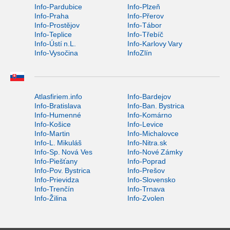
Info-Pardubice
Info-Plzeň
Info-Praha
Info-Přerov
Info-Prostějov
Info-Tábor
Info-Teplice
Info-Třebíč
Info-Ústí n.L.
Info-Karlovy Vary
Info-Vysočina
InfoZlín
Atlasfiriem.info
Info-Bardejov
Info-Bratislava
Info-Ban. Bystrica
Info-Humenné
Info-Komárno
Info-Košice
Info-Levice
Info-Martin
Info-Michalovce
Info-L. Mikuláš
Info-Nitra.sk
Info-Sp. Nová Ves
Info-Nové Zámky
Info-Piešťany
Info-Poprad
Info-Pov. Bystrica
Info-Prešov
Info-Prievidza
Info-Slovensko
Info-Trenčín
Info-Trnava
Info-Žilina
Info-Zvolen