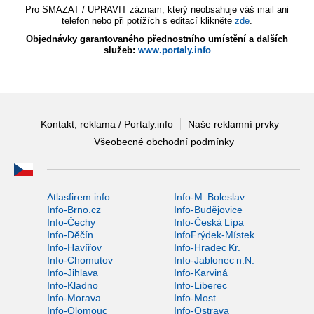
Pro SMAZAT / UPRAVIT záznam, který neobsahuje váš mail ani
telefon nebo při potížích s editací klikněte
zde
.
Objednávky garantovaného přednostního umístění a dalších
služeb:
www.portaly.info
Kontakt, reklama / Portaly.info
Naše reklamní prvky
Všeobecné obchodní podmínky
Atlasfirem.info
Info-M. Boleslav
Info-Brno.cz
Info-Budějovice
Info-Čechy
Info-Česká Lípa
Info-Děčín
InfoFrýdek-Místek
Info-Havířov
Info-Hradec Kr.
Info-Chomutov
Info-Jablonec n.N.
Info-Jihlava
Info-Karviná
Info-Kladno
Info-Liberec
Info-Morava
Info-Most
Info-Olomouc
Info-Ostrava