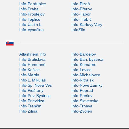
Info-Pardubice
Info-Plzeň
Info-Praha
Info-Přerov
Info-Prostějov
Info-Tábor
Info-Teplice
Info-Třebíč
Info-Ústí n.L.
Info-Karlovy Vary
Info-Vysočina
InfoZlín
Atlasfiriem.info
Info-Bardejov
Info-Bratislava
Info-Ban. Bystrica
Info-Humenné
Info-Komárno
Info-Košice
Info-Levice
Info-Martin
Info-Michalovce
Info-L. Mikuláš
Info-Nitra.sk
Info-Sp. Nová Ves
Info-Nové Zámky
Info-Piešťany
Info-Poprad
Info-Pov. Bystrica
Info-Prešov
Info-Prievidza
Info-Slovensko
Info-Trenčín
Info-Trnava
Info-Žilina
Info-Zvolen