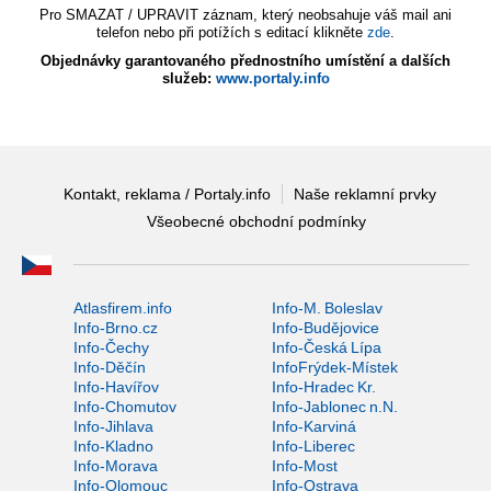
Pro SMAZAT / UPRAVIT záznam, který neobsahuje váš mail ani
telefon nebo při potížích s editací klikněte
zde
.
Objednávky garantovaného přednostního umístění a dalších
služeb:
www.portaly.info
Kontakt, reklama / Portaly.info
Naše reklamní prvky
Všeobecné obchodní podmínky
Atlasfirem.info
Info-M. Boleslav
Info-Brno.cz
Info-Budějovice
Info-Čechy
Info-Česká Lípa
Info-Děčín
InfoFrýdek-Místek
Info-Havířov
Info-Hradec Kr.
Info-Chomutov
Info-Jablonec n.N.
Info-Jihlava
Info-Karviná
Info-Kladno
Info-Liberec
Info-Morava
Info-Most
Info-Olomouc
Info-Ostrava