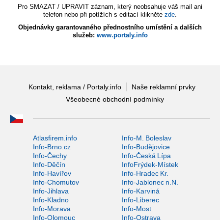
Pro SMAZAT / UPRAVIT záznam, který neobsahuje váš mail ani
telefon nebo při potížích s editací klikněte
zde
.
Objednávky garantovaného přednostního umístění a dalších
služeb:
www.portaly.info
Kontakt, reklama / Portaly.info
Naše reklamní prvky
Všeobecné obchodní podmínky
Atlasfirem.info
Info-M. Boleslav
Info-Brno.cz
Info-Budějovice
Info-Čechy
Info-Česká Lípa
Info-Děčín
InfoFrýdek-Místek
Info-Havířov
Info-Hradec Kr.
Info-Chomutov
Info-Jablonec n.N.
Info-Jihlava
Info-Karviná
Info-Kladno
Info-Liberec
Info-Morava
Info-Most
Info-Olomouc
Info-Ostrava