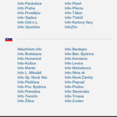
Info-Pardubice
Info-Plzeň
Info-Praha
Info-Přerov
Info-Prostějov
Info-Tábor
Info-Teplice
Info-Třebíč
Info-Ústí n.L.
Info-Karlovy Vary
Info-Vysočina
InfoZlín
Atlasfiriem.info
Info-Bardejov
Info-Bratislava
Info-Ban. Bystrica
Info-Humenné
Info-Komárno
Info-Košice
Info-Levice
Info-Martin
Info-Michalovce
Info-L. Mikuláš
Info-Nitra.sk
Info-Sp. Nová Ves
Info-Nové Zámky
Info-Piešťany
Info-Poprad
Info-Pov. Bystrica
Info-Prešov
Info-Prievidza
Info-Slovensko
Info-Trenčín
Info-Trnava
Info-Žilina
Info-Zvolen