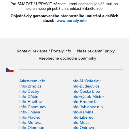
Pro SMAZAT / UPRAVIT záznam, který neobsahuje váš mail ani
telefon nebo při potížích s editací klikněte
zde
.
Objednávky garantovaného přednostního umístění a dalších
služeb:
www.portaly.info
Kontakt, reklama / Portaly.info
Naše reklamní prvky
Všeobecné obchodní podmínky
Atlasfirem.info
Info-M. Boleslav
Info-Brno.cz
Info-Budějovice
Info-Čechy
Info-Česká Lípa
Info-Děčín
InfoFrýdek-Místek
Info-Havířov
Info-Hradec Kr.
Info-Chomutov
Info-Jablonec n.N.
Info-Jihlava
Info-Karviná
Info-Kladno
Info-Liberec
Info-Morava
Info-Most
Info-Olomouc
Info-Ostrava