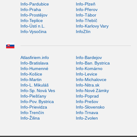
Info-Pardubice
Info-Plzeň
Info-Praha
Info-Přerov
Info-Prostějov
Info-Tábor
Info-Teplice
Info-Třebíč
Info-Ústí n.L.
Info-Karlovy Vary
Info-Vysočina
InfoZlín
Atlasfiriem.info
Info-Bardejov
Info-Bratislava
Info-Ban. Bystrica
Info-Humenné
Info-Komárno
Info-Košice
Info-Levice
Info-Martin
Info-Michalovce
Info-L. Mikuláš
Info-Nitra.sk
Info-Sp. Nová Ves
Info-Nové Zámky
Info-Piešťany
Info-Poprad
Info-Pov. Bystrica
Info-Prešov
Info-Prievidza
Info-Slovensko
Info-Trenčín
Info-Trnava
Info-Žilina
Info-Zvolen