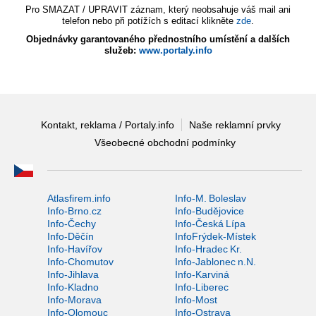
Pro SMAZAT / UPRAVIT záznam, který neobsahuje váš mail ani
telefon nebo při potížích s editací klikněte
zde
.
Objednávky garantovaného přednostního umístění a dalších
služeb:
www.portaly.info
Kontakt, reklama / Portaly.info
Naše reklamní prvky
Všeobecné obchodní podmínky
Atlasfirem.info
Info-M. Boleslav
Info-Brno.cz
Info-Budějovice
Info-Čechy
Info-Česká Lípa
Info-Děčín
InfoFrýdek-Místek
Info-Havířov
Info-Hradec Kr.
Info-Chomutov
Info-Jablonec n.N.
Info-Jihlava
Info-Karviná
Info-Kladno
Info-Liberec
Info-Morava
Info-Most
Info-Olomouc
Info-Ostrava