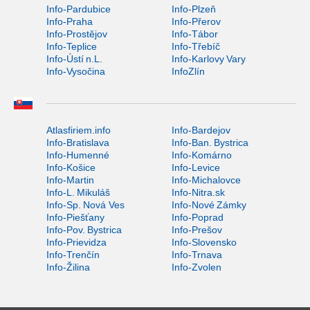
Info-Pardubice
Info-Plzeň
Info-Praha
Info-Přerov
Info-Prostějov
Info-Tábor
Info-Teplice
Info-Třebíč
Info-Ústí n.L.
Info-Karlovy Vary
Info-Vysočina
InfoZlín
Atlasfiriem.info
Info-Bardejov
Info-Bratislava
Info-Ban. Bystrica
Info-Humenné
Info-Komárno
Info-Košice
Info-Levice
Info-Martin
Info-Michalovce
Info-L. Mikuláš
Info-Nitra.sk
Info-Sp. Nová Ves
Info-Nové Zámky
Info-Piešťany
Info-Poprad
Info-Pov. Bystrica
Info-Prešov
Info-Prievidza
Info-Slovensko
Info-Trenčín
Info-Trnava
Info-Žilina
Info-Zvolen