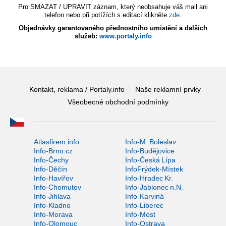
Pro SMAZAT / UPRAVIT záznam, který neobsahuje váš mail ani
telefon nebo při potížích s editací klikněte
zde
.
Objednávky garantovaného přednostního umístění a dalších
služeb:
www.portaly.info
Kontakt, reklama / Portaly.info
Naše reklamní prvky
Všeobecné obchodní podmínky
Atlasfirem.info
Info-M. Boleslav
Info-Brno.cz
Info-Budějovice
Info-Čechy
Info-Česká Lípa
Info-Děčín
InfoFrýdek-Místek
Info-Havířov
Info-Hradec Kr.
Info-Chomutov
Info-Jablonec n.N.
Info-Jihlava
Info-Karviná
Info-Kladno
Info-Liberec
Info-Morava
Info-Most
Info-Olomouc
Info-Ostrava