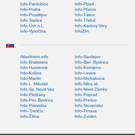
Info-Pardubice
Info-Plzeň
Info-Praha
Info-Přerov
Info-Prostějov
Info-Tábor
Info-Teplice
Info-Třebíč
Info-Ústí n.L.
Info-Karlovy Vary
Info-Vysočina
InfoZlín
Atlasfiriem.info
Info-Bardejov
Info-Bratislava
Info-Ban. Bystrica
Info-Humenné
Info-Komárno
Info-Košice
Info-Levice
Info-Martin
Info-Michalovce
Info-L. Mikuláš
Info-Nitra.sk
Info-Sp. Nová Ves
Info-Nové Zámky
Info-Piešťany
Info-Poprad
Info-Pov. Bystrica
Info-Prešov
Info-Prievidza
Info-Slovensko
Info-Trenčín
Info-Trnava
Info-Žilina
Info-Zvolen