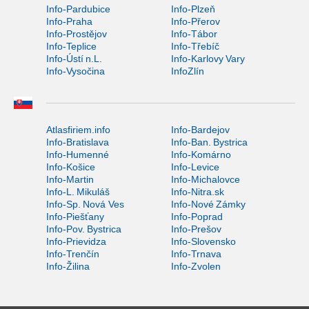
Info-Pardubice
Info-Plzeň
Info-Praha
Info-Přerov
Info-Prostějov
Info-Tábor
Info-Teplice
Info-Třebíč
Info-Ústí n.L.
Info-Karlovy Vary
Info-Vysočina
InfoZlín
Atlasfiriem.info
Info-Bardejov
Info-Bratislava
Info-Ban. Bystrica
Info-Humenné
Info-Komárno
Info-Košice
Info-Levice
Info-Martin
Info-Michalovce
Info-L. Mikuláš
Info-Nitra.sk
Info-Sp. Nová Ves
Info-Nové Zámky
Info-Piešťany
Info-Poprad
Info-Pov. Bystrica
Info-Prešov
Info-Prievidza
Info-Slovensko
Info-Trenčín
Info-Trnava
Info-Žilina
Info-Zvolen