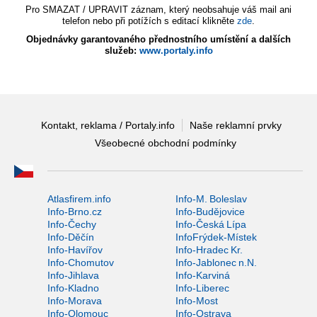
Pro SMAZAT / UPRAVIT záznam, který neobsahuje váš mail ani
telefon nebo při potížích s editací klikněte
zde
.
Objednávky garantovaného přednostního umístění a dalších
služeb:
www.portaly.info
Kontakt, reklama / Portaly.info
Naše reklamní prvky
Všeobecné obchodní podmínky
Atlasfirem.info
Info-M. Boleslav
Info-Brno.cz
Info-Budějovice
Info-Čechy
Info-Česká Lípa
Info-Děčín
InfoFrýdek-Místek
Info-Havířov
Info-Hradec Kr.
Info-Chomutov
Info-Jablonec n.N.
Info-Jihlava
Info-Karviná
Info-Kladno
Info-Liberec
Info-Morava
Info-Most
Info-Olomouc
Info-Ostrava