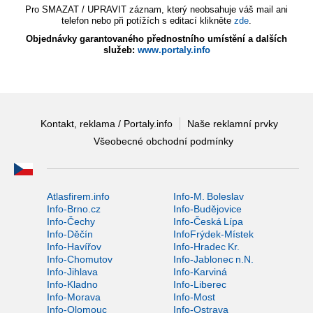
Pro SMAZAT / UPRAVIT záznam, který neobsahuje váš mail ani
telefon nebo při potížích s editací klikněte
zde
.
Objednávky garantovaného přednostního umístění a dalších
služeb:
www.portaly.info
Kontakt, reklama / Portaly.info
Naše reklamní prvky
Všeobecné obchodní podmínky
Atlasfirem.info
Info-M. Boleslav
Info-Brno.cz
Info-Budějovice
Info-Čechy
Info-Česká Lípa
Info-Děčín
InfoFrýdek-Místek
Info-Havířov
Info-Hradec Kr.
Info-Chomutov
Info-Jablonec n.N.
Info-Jihlava
Info-Karviná
Info-Kladno
Info-Liberec
Info-Morava
Info-Most
Info-Olomouc
Info-Ostrava