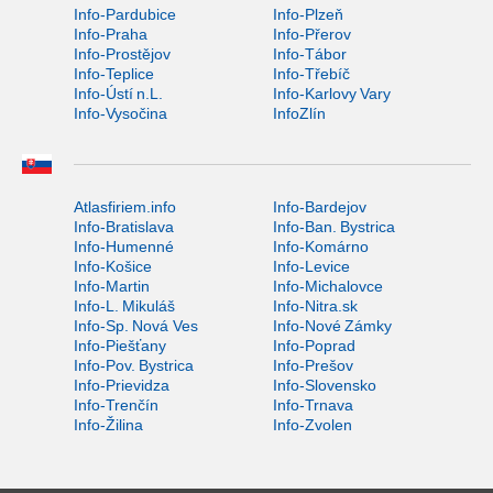
Info-Pardubice
Info-Plzeň
Info-Praha
Info-Přerov
Info-Prostějov
Info-Tábor
Info-Teplice
Info-Třebíč
Info-Ústí n.L.
Info-Karlovy Vary
Info-Vysočina
InfoZlín
Atlasfiriem.info
Info-Bardejov
Info-Bratislava
Info-Ban. Bystrica
Info-Humenné
Info-Komárno
Info-Košice
Info-Levice
Info-Martin
Info-Michalovce
Info-L. Mikuláš
Info-Nitra.sk
Info-Sp. Nová Ves
Info-Nové Zámky
Info-Piešťany
Info-Poprad
Info-Pov. Bystrica
Info-Prešov
Info-Prievidza
Info-Slovensko
Info-Trenčín
Info-Trnava
Info-Žilina
Info-Zvolen