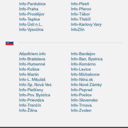
Info-Pardubice
Info-Plzeň
Info-Praha
Info-Přerov
Info-Prostějov
Info-Tábor
Info-Teplice
Info-Třebíč
Info-Ústí n.L.
Info-Karlovy Vary
Info-Vysočina
InfoZlín
Atlasfiriem.info
Info-Bardejov
Info-Bratislava
Info-Ban. Bystrica
Info-Humenné
Info-Komárno
Info-Košice
Info-Levice
Info-Martin
Info-Michalovce
Info-L. Mikuláš
Info-Nitra.sk
Info-Sp. Nová Ves
Info-Nové Zámky
Info-Piešťany
Info-Poprad
Info-Pov. Bystrica
Info-Prešov
Info-Prievidza
Info-Slovensko
Info-Trenčín
Info-Trnava
Info-Žilina
Info-Zvolen