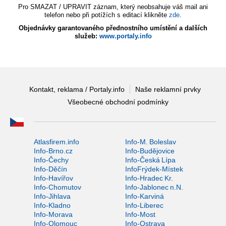
Pro SMAZAT / UPRAVIT záznam, který neobsahuje váš mail ani
telefon nebo při potížích s editací klikněte
zde
.
Objednávky garantovaného přednostního umístění a dalších
služeb:
www.portaly.info
Kontakt, reklama / Portaly.info
Naše reklamní prvky
Všeobecné obchodní podmínky
Atlasfirem.info
Info-M. Boleslav
Info-Brno.cz
Info-Budějovice
Info-Čechy
Info-Česká Lípa
Info-Děčín
InfoFrýdek-Místek
Info-Havířov
Info-Hradec Kr.
Info-Chomutov
Info-Jablonec n.N.
Info-Jihlava
Info-Karviná
Info-Kladno
Info-Liberec
Info-Morava
Info-Most
Info-Olomouc
Info-Ostrava