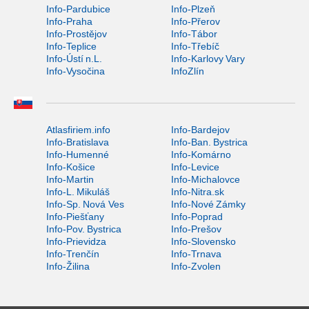
Info-Pardubice
Info-Plzeň
Info-Praha
Info-Přerov
Info-Prostějov
Info-Tábor
Info-Teplice
Info-Třebíč
Info-Ústí n.L.
Info-Karlovy Vary
Info-Vysočina
InfoZlín
Atlasfiriem.info
Info-Bardejov
Info-Bratislava
Info-Ban. Bystrica
Info-Humenné
Info-Komárno
Info-Košice
Info-Levice
Info-Martin
Info-Michalovce
Info-L. Mikuláš
Info-Nitra.sk
Info-Sp. Nová Ves
Info-Nové Zámky
Info-Piešťany
Info-Poprad
Info-Pov. Bystrica
Info-Prešov
Info-Prievidza
Info-Slovensko
Info-Trenčín
Info-Trnava
Info-Žilina
Info-Zvolen