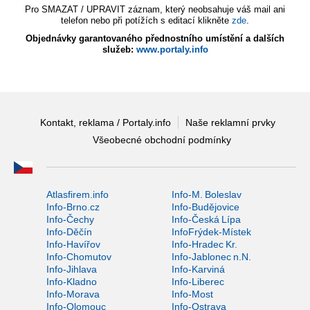
Pro SMAZAT / UPRAVIT záznam, který neobsahuje váš mail ani
telefon nebo při potížích s editací klikněte
zde
.
Objednávky garantovaného přednostního umístění a dalších
služeb:
www.portaly.info
Kontakt, reklama / Portaly.info
Naše reklamní prvky
Všeobecné obchodní podmínky
Atlasfirem.info
Info-M. Boleslav
Info-Brno.cz
Info-Budějovice
Info-Čechy
Info-Česká Lípa
Info-Děčín
InfoFrýdek-Místek
Info-Havířov
Info-Hradec Kr.
Info-Chomutov
Info-Jablonec n.N.
Info-Jihlava
Info-Karviná
Info-Kladno
Info-Liberec
Info-Morava
Info-Most
Info-Olomouc
Info-Ostrava